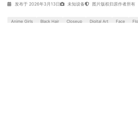
发布于 2026年3月13日
未知设备
图片版权归原作者所有
Anime Girls
Black Hair
Closeup
Digital Art
Face
Fl
Nixeu
Off-Center
Parted Lips
Red Eyes
Simple Back
实时弹幕
幕，发第一条吧。