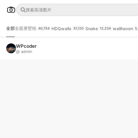
全部
全面屏壁纸
HDQwalls
Snake
wallhaven
40,754
31,120
12,234
5
WPcoder
@ admin