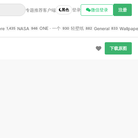
登录
微信登录
注册
专题推荐
客户端
黑色
ONE · 一个
轻壁纸
ere
NASA
General
Wallpap
1,435
946
930
882
833
下载原图