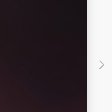
分享
信息
发送弹幕