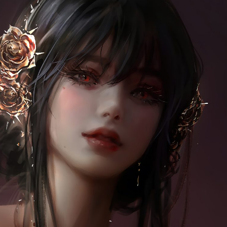
择图片
使用
题
类
频率限制。
正在生成支付二维码...
签 (逗号分隔)
标签:
4K壁纸
Bizhi
Gallery
拾光壁纸
HDQwalls
4K
Hd
通用
99.00