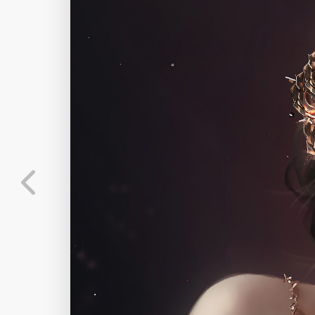
查看
下载
分类
主色调
--
--
--
--
选
发布
未知设备
在主题许可下可免费
标
实时弹幕
分
弹幕会在下方多行滚动展示；匿名发送有数量和
正在加载弹幕...
标
常用