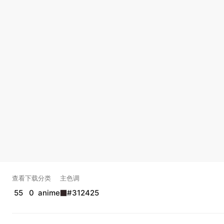
查看
下载
分类
主色调
55
0
anime
#312425