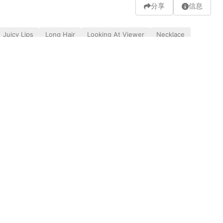
分享
信息
Juicy Lips
Long Hair
Looking At Viewer
Necklace
发送弹幕