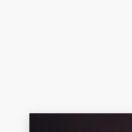
Author Name
@author