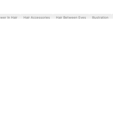
ower In Hair
Hair Accessories
Hair Between Eyes
Illustration
ground
Spy X Family
Yor Forger