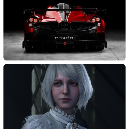
分类
标签 (逗号分隔)
常用标签:
4K壁纸
Bizhi
Gallery
拾光壁纸
HDQwalls
4K
Hd
通用