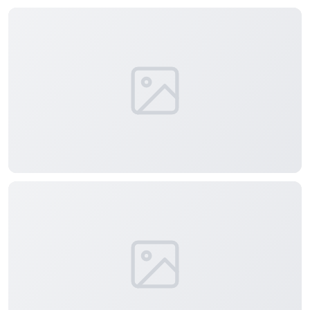
分享
信息
正在生成支付二维码...
实时弹幕
发送弹幕
99.00
弹幕会在下方多行滚动展示；匿名发送有数量和频率限制。
在加载弹幕...