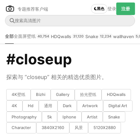
登录
注册
专题推荐
客户端
黑色
全部
全面屏壁纸
HDQwalls
Snake
wallhaven
40,754
31,120
12,234
5,
#closeup
Author Name
下载原图
@author
探索与 “closeup” 相关的精选优质图片。
查看
下载
分类
主色调
4K壁纸
Bizhi
Gallery
拾光壁纸
HDQwalls
--
--
--
--
4K
Hd
通用
Dark
Artwork
Digital Art
Photography
5k
Iphone
Artist
Snake
发布
未知设备
Character
3840X2160
风景
5120X2880
在主题许可下可免费使用