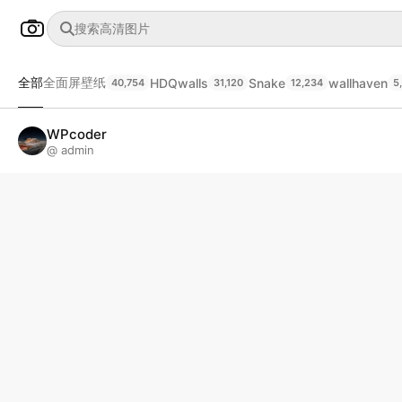
全部
全面屏壁纸
HDQwalls
Snake
wallhaven
40,754
31,120
12,234
5
WPcoder
@ admin