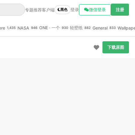
登录
微信登录
注册
专题推荐
客户端
黑色
ONE · 一个
轻壁纸
ere
NASA
General
Wallpap
1,435
946
930
882
833
下载原图