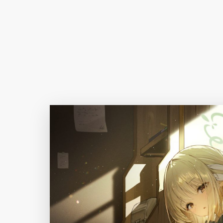
Author Name
@author
查看
下载
分类
主色调
--
--
--
--
选
发布
未知设备
在主题许可下可免费