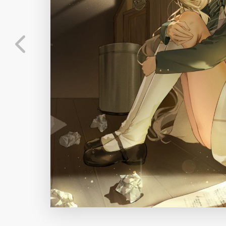
标
实时弹幕
分
弹幕会在下方多行滚动展示；匿名发送有数量和
正在加载弹幕...
标
常用
相关壁纸