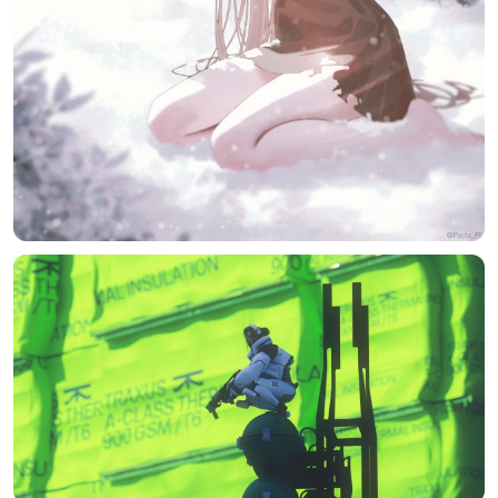
标签 (逗号分隔)
常用标签:
4K壁纸
Bizhi
Gallery
拾光壁纸
HDQwalls
4K
Hd
通用