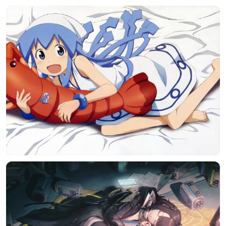
发布
未知设备
在主题许可下可免费使用
分享
信息
正在生成支付二维码...
实时弹幕
发送弹幕
99.00
弹幕会在下方多行滚动展示；匿名发送有数量和频率限制。
在加载弹幕...