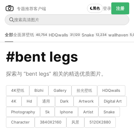
登录
注册
专题推荐
客户端
黑色
全部
全面屏壁纸
HDQwalls
Snake
wallhaven
40,754
31,120
12,234
5,
#bent legs
探索与 “bent legs” 相关的精选优质图片。
4K壁纸
Bizhi
Gallery
拾光壁纸
HDQwalls
Author Name
下载原图
@author
4K
Hd
通用
Dark
Artwork
Digital Art
Photography
5k
Iphone
Artist
Snake
查看
下载
分类
主色调
Character
3840X2160
风景
5120X2880
--
--
--
--