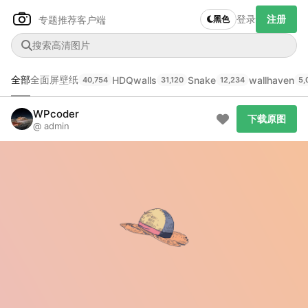
登录
注册
专题推荐
客户端
黑色
全部
全面屏壁纸
HDQwalls
Snake
wallhaven
40,754
31,120
12,234
5,
Author Name
下载原图
@author
WPcoder
下载原图
@ admin
查看
下载
分类
主色调
--
--
--
--
发布
未知设备
在主题许可下可免费使用
分享
信息
正在生成支付二维码...