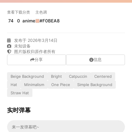
实时弹幕
查看
下载
分类
主色调
74
0
anime
#F0BEA8
发送弹幕
99.00
发布于 2026年3月14日
弹幕会在下方多行滚动展示；匿名发送有数量和频率限制。
未知设备
在加载弹幕...
图片版权归原作者所有
分享
信息
Beige Background
Bright
Catpuccin
Centered
Hat
Minimalism
One Piece
Simple Background
Straw Hat
实时弹幕
相关壁纸