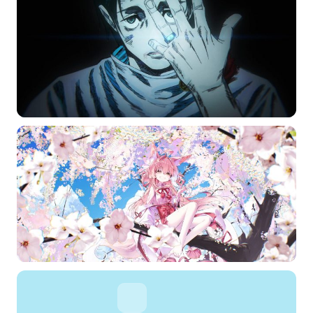
标题
分类
标签 (逗号分隔)
常用标签:
4K壁纸
Bizhi
Gallery
拾光壁纸
HDQwalls
4K
Hd
通用