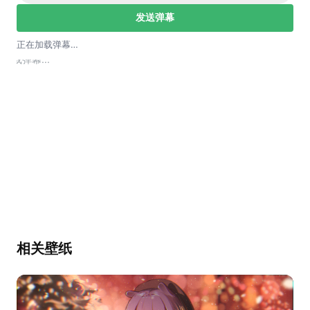
发送弹幕
正在加载弹幕…
加载弹幕...
相关壁纸