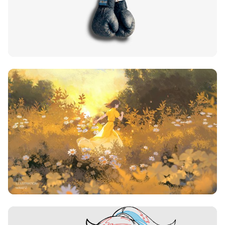
类
频率限制。
正在生成支付二维码...
签 (逗号分隔)
标签:
4K壁纸
Bizhi
Gallery
拾光壁纸
HDQwalls
4K
Hd
通用
99.00