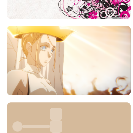
分
弹幕会在下方多行滚动展示；匿名发送有数量和
正在加载弹幕...
标
常用
相关壁纸