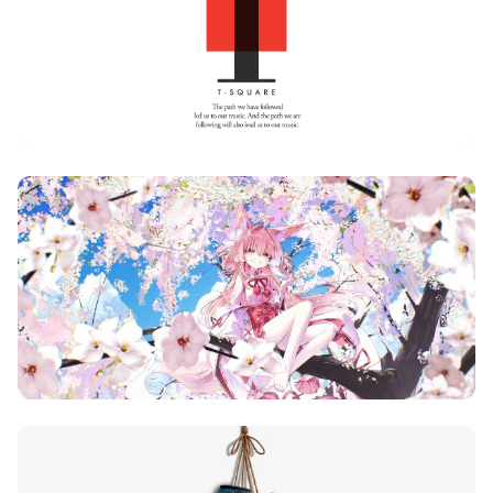
择图片
使用
题