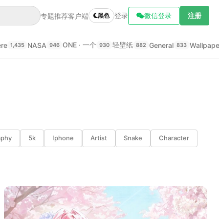
登录
微信登录
注册
专题推荐
客户端
黑色
ONE · 一个
轻壁纸
ere
NASA
General
Wallpap
1,435
946
930
882
833
aphy
5k
Iphone
Artist
Snake
Character