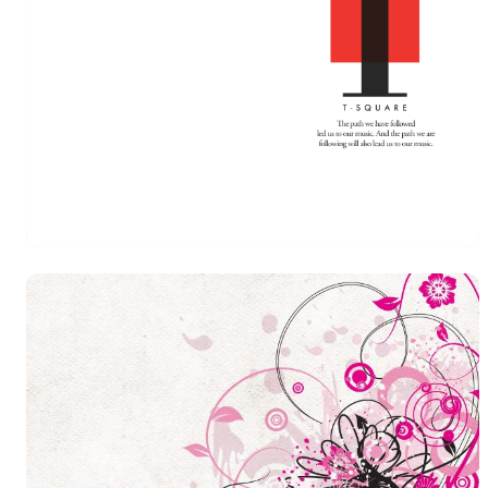
Author Name
@author
查看
下载
分类
主色调
--
--
--
--
选
发布
未知设备
在主题许可下可免费
标
实时弹幕