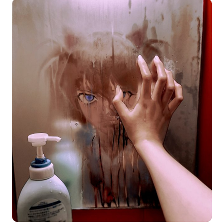
选择图片
标题
分类
标签 (逗号分隔)
常用标签:
4K壁纸
Bizhi
Gallery
拾光壁纸
HDQwalls
4K
Hd
通用