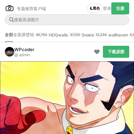
登录
注册
专题推荐
客户端
黑色
全部
全面屏壁纸
HDQwalls
Snake
wallhaven
40,754
31,120
12,234
5,
WPcoder
Author Name
下载原图
下载原图
@ admin
@author
查看
下载
分类
主色调
--
--
--
--
发布
未知设备
在主题许可下可免费使用
分享
信息