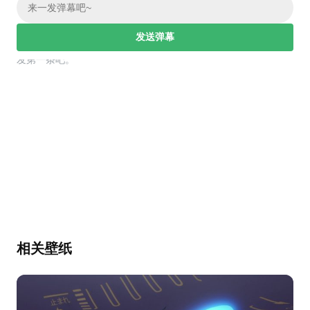
发送弹幕
幕，发第一条吧。
相关壁纸