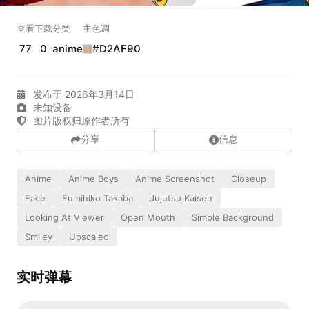
正在生成支付二维码...
查看
下载
分类
主色调
实时弹幕
77
0
anime
#D2AF90
发布于 2026年3月14日
发送弹幕
99.00
未知设备
图片版权归原作者所有
弹幕会在下方多行滚动展示；匿名发送有数量和频率限制。
在加载弹幕...
分享
信息
Anime
Anime Boys
Anime Screenshot
Closeup
Face
Fumihiko Takaba
Jujutsu Kaisen
Looking At Viewer
Open Mouth
Simple Background
Smiley
Upscaled
实时弹幕
相关壁纸