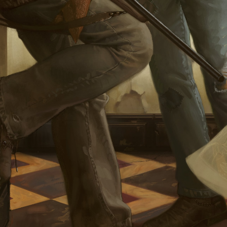
签 (逗号分隔)
标签:
4K壁纸
Bizhi
Gallery
拾光壁纸
HDQwalls
4K
Hd
通用
99.00