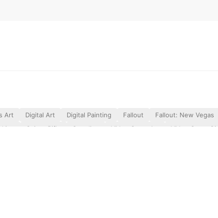
s Art
Digital Art
Digital Painting
Fallout
Fallout: New Vegas
king
Sniper Rifle
Standing
Video Game Art
Video Game Gir