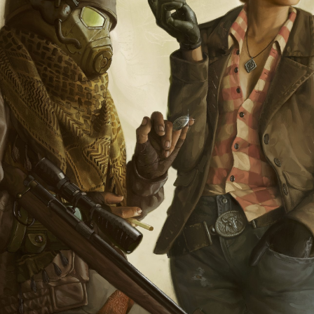
择图片
使用
题
类
频率限制。
正在生成支付二维码...