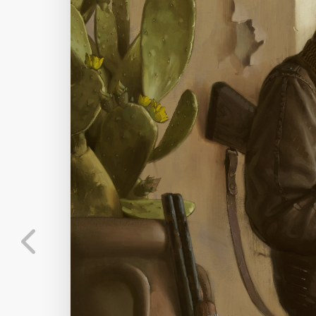
Author Name
@author
查看
下载
分类
主色调
--
--
--
--
选
发布
未知设备
在主题许可下可免费
标
实时弹幕
分
弹幕会在下方多行滚动展示；匿名发送有数量和
正在加载弹幕...