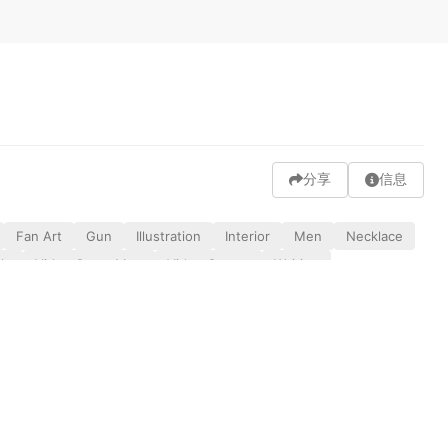
分享
信息
Fan Art
Gun
Illustration
Interior
Men
Necklace
ls
Video Game Men
Video Games
Waiting
发送弹幕