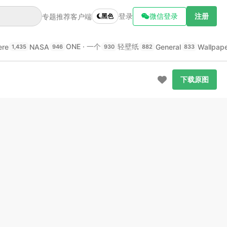
登录
微信登录
注册
专题推荐
客户端
黑色
ONE · 一个
轻壁纸
ere
NASA
General
Wallpap
1,435
946
930
882
833
下载原图