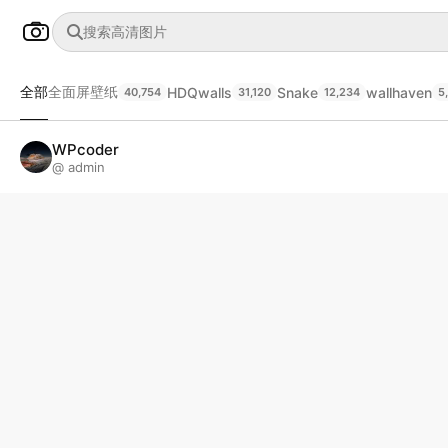
全部
全面屏壁纸
HDQwalls
Snake
wallhaven
40,754
31,120
12,234
5
WPcoder
@ admin