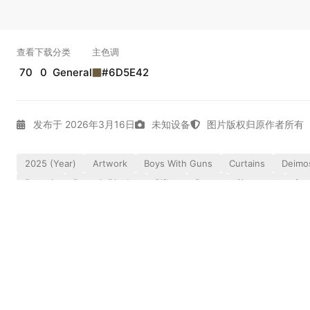
查看
下载
分类
主色调
70
0
General
#6D5E42
发布于 2026年3月16日
未知设备
图片版权归原作者所有
2025 (year)
Artwork
Boys With Guns
Curtains
Deimo
Portrait
Portrait Display
Rifles
Room
Signature
Smo
Whole Body
Women
实时弹幕
幕，发第一条吧。