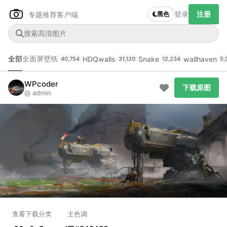
登录
注册
专题推荐
客户端
黑色
全部
全面屏壁纸
HDQwalls
Snake
wallhaven
40,754
31,120
12,234
5,
Author Name
下载原图
WPcoder
@author
下载原图
@ admin
查看
下载
分类
主色调
--
--
--
--
发布
未知设备
在主题许可下可免费使用
分享
信息
查看
下载
分类
主色调
正在生成支付二维码...