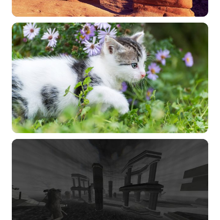
选择图片
标题
分类
标签 (逗号分隔)
常用标签:
4K壁纸
Bizhi
Gallery
拾光壁纸
HDQwalls
4K
Hd
通用