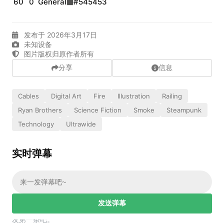
60
0
General
#545453
实时弹幕
发布于 2026年3月17日
未知设备
图片版权归原作者所有
发送弹幕
99.00
分享
信息
弹幕会在下方多行滚动展示；匿名发送有数量和频率限制。
在加载弹幕...
Cables
Digital Art
Fire
Illustration
Railing
Ryan Brothers
Science Fiction
Smoke
Steampunk
Technology
Ultrawide
实时弹幕
相关壁纸
发送弹幕
幕，发第一条吧。