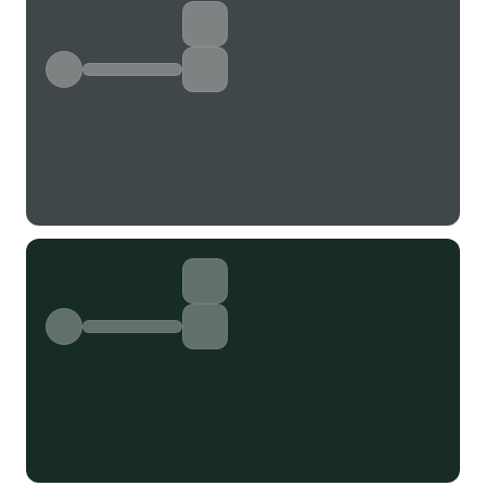
标签 (逗号分隔)
常用标签:
4K壁纸
Bizhi
Gallery
拾光壁纸
HDQwalls
4K
Hd
通用