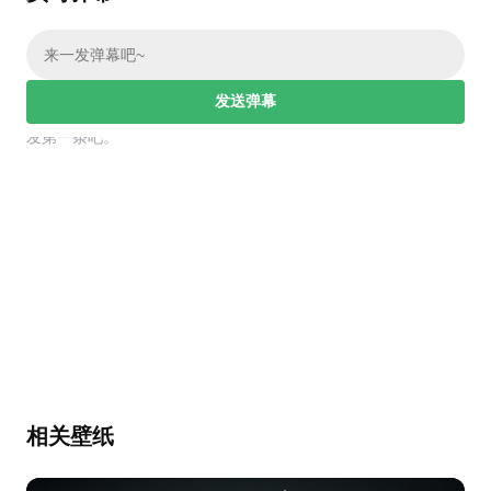
发送弹幕
幕，发第一条吧。
相关壁纸