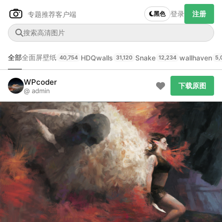
登录
注册
专题推荐
客户端
黑色
全部
全面屏壁纸
HDQwalls
Snake
wallhaven
40,754
31,120
12,234
5,
Author Name
下载原图
@author
WPcoder
下载原图
@ admin
查看
下载
分类
主色调
--
--
--
--
发布
未知设备
在主题许可下可免费使用
分享
信息
正在生成支付二维码...