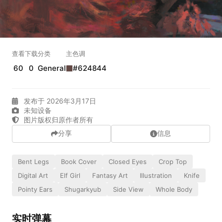
实时弹幕
发送弹幕
99.00
查看
下载
分类
主色调
60
0
General
#624844
弹幕会在下方多行滚动展示；匿名发送有数量和频率限制。
在加载弹幕...
发布于 2026年3月17日
未知设备
图片版权归原作者所有
分享
信息
Bent Legs
Book Cover
Closed Eyes
Crop Top
Digital Art
Elf Girl
Fantasy Art
Illustration
Knife
相关壁纸
Pointy Ears
Shugarkyub
Side View
Whole Body
实时弹幕