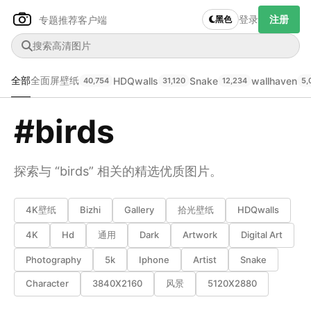
登录
注册
专题推荐
客户端
黑色
全部
全面屏壁纸
HDQwalls
Snake
wallhaven
40,754
31,120
12,234
5,
#birds
Author Name
下载原图
@author
探索与 “birds” 相关的精选优质图片。
查看
下载
分类
主色调
4K壁纸
Bizhi
Gallery
拾光壁纸
HDQwalls
--
--
--
--
4K
Hd
通用
Dark
Artwork
Digital Art
Photography
5k
Iphone
Artist
Snake
发布
未知设备
Character
3840X2160
风景
5120X2880
在主题许可下可免费使用
分享
信息