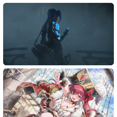
发布
未知设备
在主题许可下可免费使用
分享
信息
正在生成支付二维码...
实时弹幕
发送弹幕
99.00
弹幕会在下方多行滚动展示；匿名发送有数量和频率限制。
在加载弹幕...