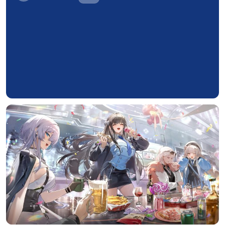
标签 (逗号分隔)
常用标签:
4K壁纸
Bizhi
Gallery
拾光壁纸
HDQwalls
4K
Hd
通用