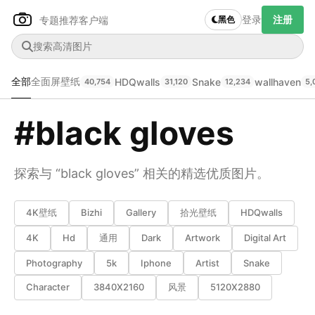
登录
注册
专题推荐
客户端
黑色
全部
全面屏壁纸
HDQwalls
Snake
wallhaven
40,754
31,120
12,234
5,
#black gloves
探索与 “black gloves” 相关的精选优质图片。
4K壁纸
Bizhi
Gallery
拾光壁纸
HDQwalls
Author Name
下载原图
@author
4K
Hd
通用
Dark
Artwork
Digital Art
Photography
5k
Iphone
Artist
Snake
查看
下载
分类
主色调
Character
3840X2160
风景
5120X2880
--
--
--
--