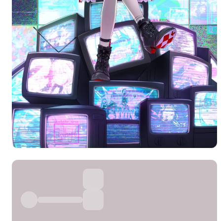
分
弹幕会在下方多行滚动展示；匿名发送有数量和
正在加载弹幕...
标
常用
相关壁纸