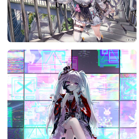
Author Name
@author
查看
下载
分类
主色调
--
--
--
--
选
发布
未知设备
在主题许可下可免费
标
实时弹幕