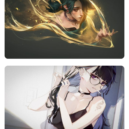
类
频率限制。
正在生成支付二维码...
签 (逗号分隔)
标签:
4K壁纸
Bizhi
Gallery
拾光壁纸
HDQwalls
4K
Hd
通用
99.00