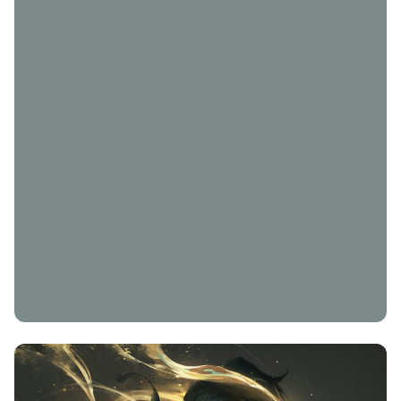
择图片
使用
题