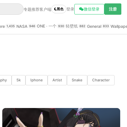
登录
微信登录
注册
专题推荐
客户端
黑色
ONE · 一个
轻壁纸
ere
NASA
General
Wallpap
1,435
946
930
882
833
aphy
5k
Iphone
Artist
Snake
Character