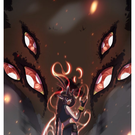
标签 (逗号分隔)
常用标签:
4K壁纸
Bizhi
Gallery
拾光壁纸
HDQwalls
4K
Hd
通用