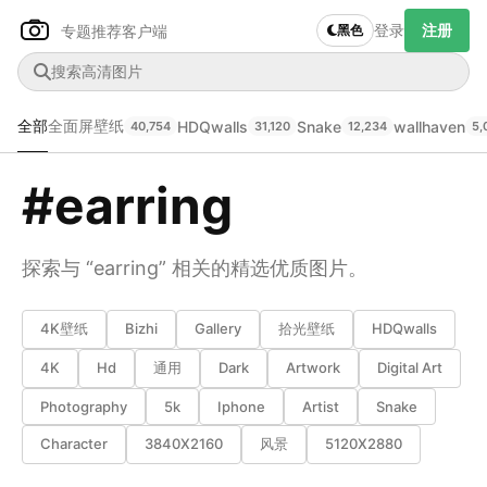
登录
注册
专题推荐
客户端
黑色
全部
全面屏壁纸
HDQwalls
Snake
wallhaven
40,754
31,120
12,234
5,
#earring
探索与 “earring” 相关的精选优质图片。
Author Name
下载原图
@author
4K壁纸
Bizhi
Gallery
拾光壁纸
HDQwalls
4K
Hd
通用
Dark
Artwork
Digital Art
查看
下载
分类
主色调
Photography
5k
Iphone
Artist
Snake
--
--
--
--
Character
3840X2160
风景
5120X2880