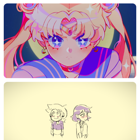
发布
未知设备
在主题许可下可免费使用
分享
信息
正在生成支付二维码...
实时弹幕
发送弹幕
99.00
弹幕会在下方多行滚动展示；匿名发送有数量和频率限制。
在加载弹幕...