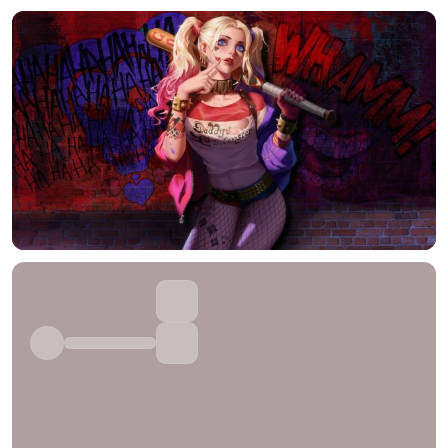
--
--
--
--
发布
未知设备
在主题许可下可免费使用
分享
信息
正在生成支付二维码...
实时弹幕
发送弹幕
99.00
弹幕会在下方多行滚动展示；匿名发送有数量和频率限制。
在加载弹幕...