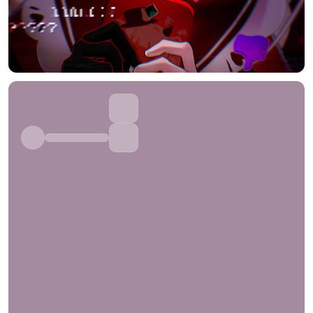
标题
分类
标签 (逗号分隔)
常用标签:
4K壁纸
Bizhi
Gallery
拾光壁纸
HDQwalls
4K
Hd
通用