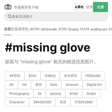
登录
注册
专题推荐
客户端
黑色
全部
全面屏壁纸
HDQwalls
Snake
wallhaven
40,754
31,120
12,234
5,
#missing glove
探索与 “missing glove” 相关的精选优质图片。
4K壁纸
Bizhi
Gallery
拾光壁纸
HDQwalls
4K
Hd
通用
Dark
Artwork
Digital Art
Author Name
下载原图
@author
Photography
5k
Iphone
Artist
Snake
Character
3840X2160
风景
5120X2880
查看
下载
分类
主色调