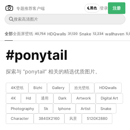
登录
注册
专题推荐
客户端
黑色
全部
全面屏壁纸
HDQwalls
Snake
wallhaven
40,754
31,120
12,234
5,
#ponytail
Author Name
下载原图
@author
探索与 “ponytail” 相关的精选优质图片。
查看
下载
分类
主色调
--
--
--
--
4K壁纸
Bizhi
Gallery
拾光壁纸
HDQwalls
4K
Hd
通用
Dark
Artwork
Digital Art
发布
Photography
5k
Iphone
Artist
Snake
未知设备
在主题许可下可免费使用
Character
3840X2160
风景
5120X2880
分享
信息