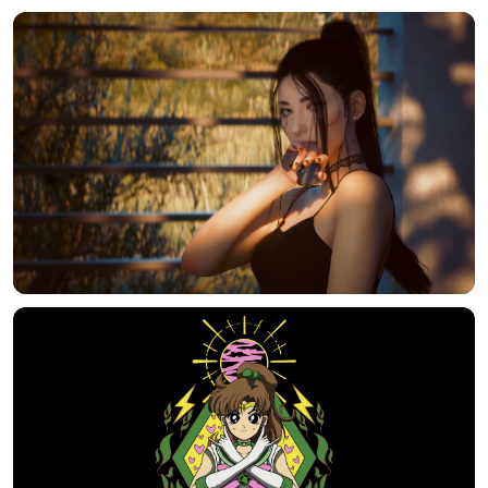
正在生成支付二维码...
实时弹幕
发送弹幕
99.00
弹幕会在下方多行滚动展示；匿名发送有数量和频率限制。
在加载弹幕...
相关壁纸