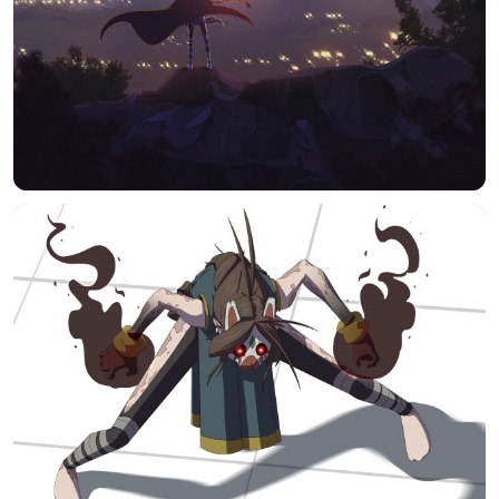
标签 (逗号分隔)
常用标签:
4K壁纸
Bizhi
Gallery
拾光壁纸
HDQwalls
4K
Hd
通用