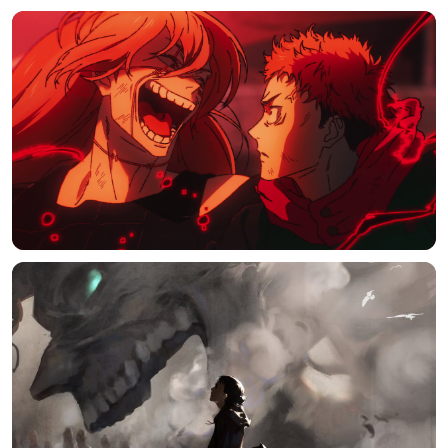
发送弹幕
99.00
弹幕会在下方多行滚动展示；匿名发送有数量和频率限制。
在加载弹幕...
相关壁纸