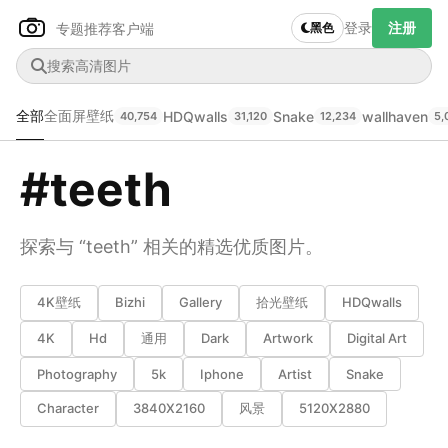
登录
注册
专题推荐
客户端
黑色
Author Name
全部
全面屏壁纸
HDQwalls
Snake
wallhaven
40,754
31,120
12,234
5,
下载原图
@author
#teeth
查看
下载
分类
主色调
--
--
--
--
探索与 “teeth” 相关的精选优质图片。
发布
4K壁纸
Bizhi
Gallery
拾光壁纸
HDQwalls
未知设备
在主题许可下可免费使用
4K
Hd
通用
Dark
Artwork
Digital Art
分享
信息
Photography
5k
Iphone
Artist
Snake
正在生成支付二维码...
Character
3840X2160
风景
5120X2880
实时弹幕