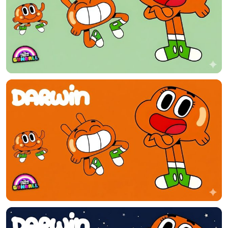
标签 (逗号分隔)
常用标签:
4K壁纸
Bizhi
Gallery
拾光壁纸
HDQwalls
4K
Hd
通用