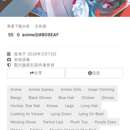
正在生成支付二维码...
实时弹幕
查看
下载
分类
主色调
55
0
anime
#B09EAF
发送弹幕
99.00
发布于 2026年3月13日
弹幕会在下方多行滚动展示；匿名发送有数量和频率限制。
未知设备
在加载弹幕...
图片版权归原作者所有
分享
信息
Anime
Anime Games
Anime Girls
Asian Clothing
Bangs
Black Gloves
Blue Hair
Choker
Gloves
Honkai: Star Rail
Knees
Legs
Long Hair
Looking At Viewer
Lying Down
Lying On Back
Missing Glove
Parted Lips
Plush Toy
Purple Eyes
相关壁纸
Ribbon
Smiling
Sparkle (Honkai: Star Rail)