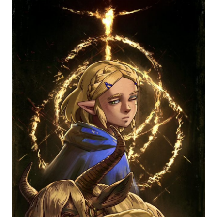
标签 (逗号分隔)
常用标签:
4K壁纸
Bizhi
Gallery
拾光壁纸
HDQwalls
4K
Hd
通用