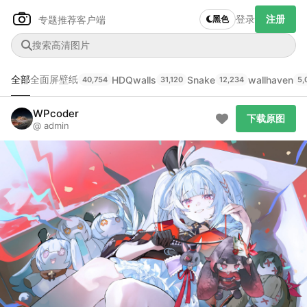
登录
注册
专题推荐
客户端
黑色
全部
全面屏壁纸
HDQwalls
Snake
wallhaven
40,754
31,120
12,234
5,
WPcoder
下载原图
Author Name
@ admin
下载原图
@author
查看
下载
分类
主色调
--
--
--
--
发布
未知设备
在主题许可下可免费使用
分享
信息