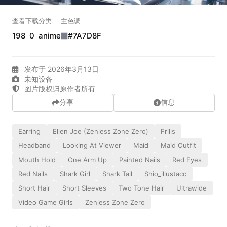
发送弹幕
99.00
查看
下载
分类
主色调
198
0
anime
#7A7D8F
弹幕会在下方多行滚动展示；匿名发送有数量和频率限制。
在加载弹幕...
选择图片
发布于 2026年3月13日
未知设备
图片版权归原作者所有
分享
信息
标题
Earring
Ellen Joe (Zenless Zone Zero)
Frills
Headband
Looking At Viewer
Maid
Maid Outfit
相关壁纸
Mouth Hold
One Arm Up
Painted Nails
Red Eyes
分类
Red Nails
Shark Girl
Shark Tail
Shio_illustacc
Short Hair
Short Sleeves
Two Tone Hair
Ultrawide
Video Game Girls
Zenless Zone Zero
标签 (逗号分隔)