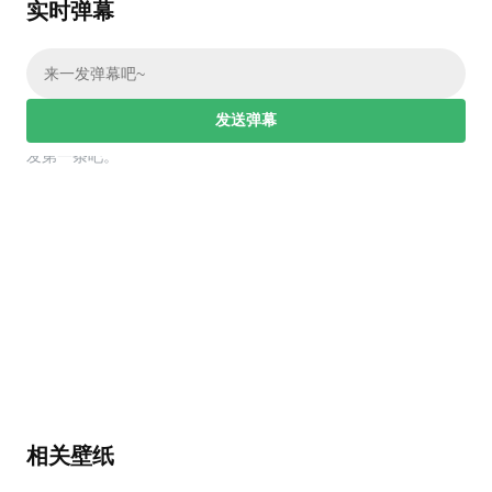
实时弹幕
常用标签:
4K壁纸
Bizhi
Gallery
拾光壁纸
HDQwalls
4K
Hd
通用
发送弹幕
幕，发第一条吧。
相关壁纸