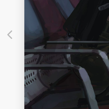
标
实时弹幕
分
弹幕会在下方多行滚动展示；匿名发送有数量和
正在加载弹幕...
标
常用
相关壁纸