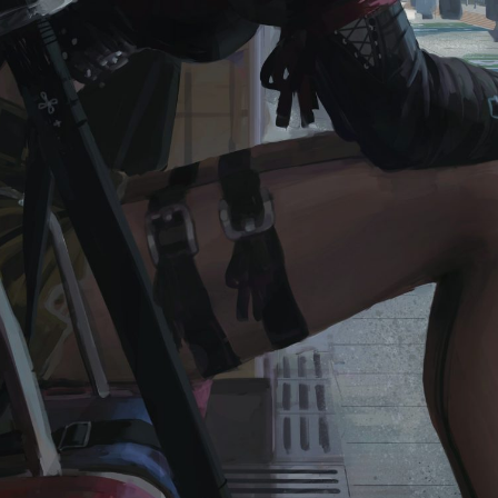
题
类
频率限制。
正在生成支付二维码...
签 (逗号分隔)
标签:
4K壁纸
Bizhi
Gallery
拾光壁纸
HDQwalls
4K
Hd
通用
99.00