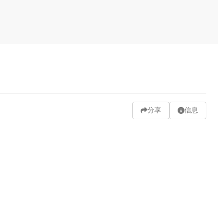
分享
信息
Fingers Interlaced
Gloves
GUWEIZ
Hat
Illustration
h Strap
Train Station
Waiting
Whole Body
Women
发送弹幕