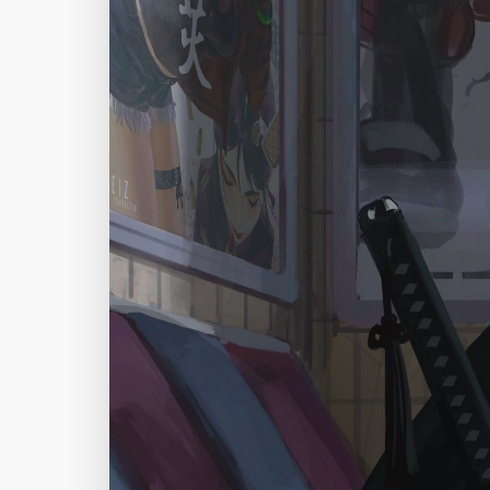
Author Name
@author
查看
下载
分类
主色调
--
--
--
--
选
发布
未知设备
在主题许可下可免费