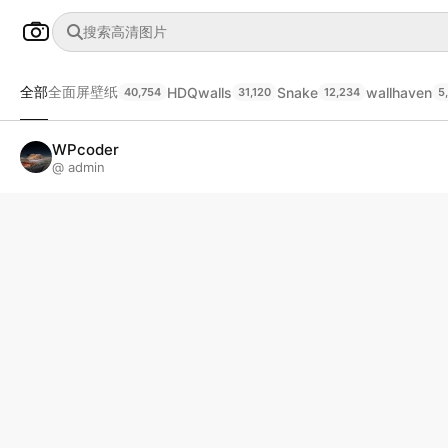
全部
全面屏壁纸
HDQwalls
Snake
wallhaven
40,754
31,120
12,234
5
WPcoder
@ admin