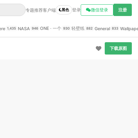
登录
微信登录
注册
专题推荐
客户端
黑色
ONE · 一个
轻壁纸
ere
NASA
General
Wallpap
1,435
946
930
882
833
下载原图