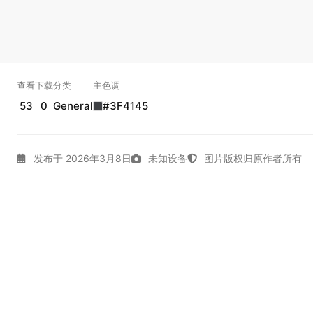
查看
下载
分类
主色调
53
0
General
#3F4145
发布于 2026年3月8日
未知设备
图片版权归原作者所有
Arrow (design)
Artwork
Bent Legs
Black Gloves
Dark
Katana
Long Hair
Looking Away
Portrait
Portrait Disp
实时弹幕